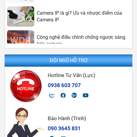
Camera IP là gì? Ưu và nhược điểm của
Camera IP
Công nghệ điều chỉnh chống ngược sáng
trên camera
Sự khác nhau giữa camera IP và camera
ĐỘI NGŨ HỖ TRỢ
Analog
Hotline Tư Vấn (Lực)
Camera Analog là gì? Ưu điểm và nhược
0938 603 707
điểm của camera Analog
Chọn Lắp Đặt Camera Nào Tốt Cho Gia
Đình
Bảo Hành (Trinh)
090 3645 831