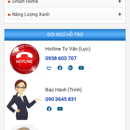
Ổ CỨNG HDD Và SSD
Smart Home
Thiết Bị Chấm Công
Cáp Tín Hiệu
CHUÔNG CỬA MÀN HÌNH
Năng Lượng Xanh
HỆ THỐNG BÁO ĐỘNG
ĐIỆN MẶT TRỜI
KHÓA VÂN TAY
Trọn Gói Điện Hòa Lưới
ĐỘI NGŨ HỖ TRỢ
ĐÈN NĂNG LƯỢNG
BỘ INVERTER
Hotline Tư Vấn (Lực)
TẤM PIN NĂNG LƯỢNG
0938 603 707
Bảo Hành (Trinh)
090 3645 831