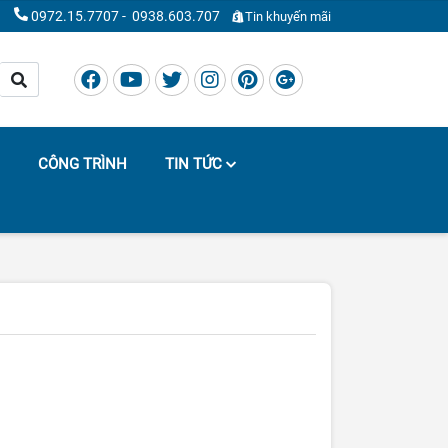
0972.15.7707
-
0938.603.707
Tin khuyến mãi
CÔNG TRÌNH
TIN TỨC