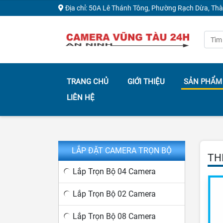
Địa chỉ: 50A Lê Thánh Tông, Phường Rạch Dừa, Th
TRANG CHỦ
GIỚI THIỆU
SẢN PHẨM
LIÊN HỆ
LẮP ĐẶT CAMERA TRỌN BỘ
TH
Lắp Trọn Bộ 04 Camera
Lắp Trọn Bộ 02 Camera
Lắp Trọn Bộ 08 Camera