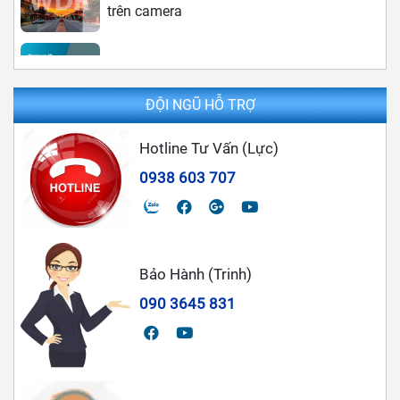
Sự khác nhau giữa camera IP và camera
Analog
Camera Analog là gì? Ưu điểm và nhược
ĐỘI NGŨ HỖ TRỢ
điểm của camera Analog
Hotline Tư Vấn (Lực)
Chọn Lắp Đặt Camera Nào Tốt Cho Gia
0938 603 707
Đình
Bảo Hành (Trinh)
090 3645 831