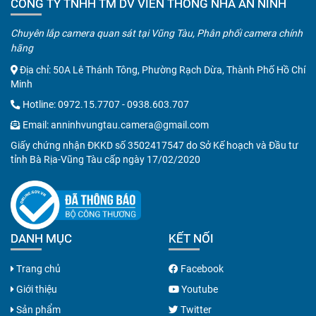
CÔNG TY TNHH TM DV VIỄN THÔNG NHÀ AN NINH
Chuyên lắp camera quan sát tại Vũng Tàu, Phân phối camera chính
hãng
Địa chỉ: 50A Lê Thánh Tông, Phường Rạch Dừa, Thành Phố Hồ Chí
Minh
Hotline:
0972.15.7707
-
0938.603.707
Email:
anninhvungtau.camera@gmail.com
Giấy chứng nhận ĐKKD số 3502417547 do Sở Kế hoạch và Đầu tư
tỉnh Bà Rịa-Vũng Tàu cấp ngày 17/02/2020
DANH MỤC
KẾT NỐI
Trang chủ
Facebook
Giới thiệu
Youtube
Sản phẩm
Twitter