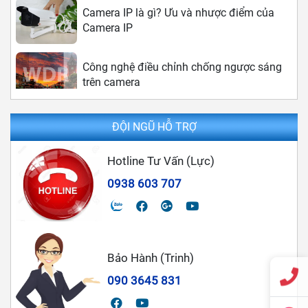
Camera IP
Công nghệ điều chỉnh chống ngược sáng
trên camera
Sự khác nhau giữa camera IP và camera
Analog
ĐỘI NGŨ HỖ TRỢ
Hotline Tư Vấn (Lực)
Camera Analog là gì? Ưu điểm và nhược
điểm của camera Analog
0938 603 707
Chọn Lắp Đặt Camera Nào Tốt Cho Gia
Đình
Bảo Hành (Trinh)
090 3645 831