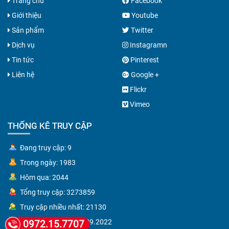
Trang chủ
Facebook
Giới thiệu
Youtube
Sản phẩm
Twitter
Dịch vụ
Instagramn
Tin tức
Pinterest
Liên hệ
Google +
Flickr
Vimeo
THỐNG KÊ TRUY CẬP
Đang truy cập: 9
Trong ngày: 1983
Hôm qua: 2044
Tổng truy cập: 3273859
Truy cập nhiều nhất: 21130
Ngày nhiều nhất: 14.09.2022
0972.15.7707