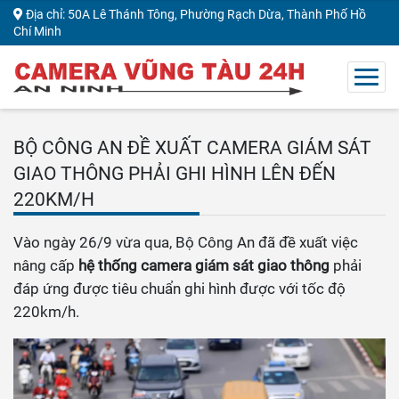
Địa chỉ: 50A Lê Thánh Tông, Phường Rạch Dừa, Thành Phố Hồ
Chí Minh
BỘ CÔNG AN ĐỀ XUẤT CAMERA GIÁM SÁT
GIAO THÔNG PHẢI GHI HÌNH LÊN ĐẾN
220KM/H
Vào ngày 26/9 vừa qua, Bộ Công An đã đề xuất việc
nâng cấp
hệ thống camera giám sát giao thông
phải
đáp ứng được tiêu chuẩn ghi hình được với tốc độ
220km/h.