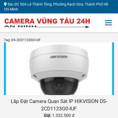
Địa chỉ: 50A Lê Thánh Tông, Phường Rạch Dừa, Thành Phố Hồ
Chí Minh
Tag: DS-2CD1123G0-IUF
Lắp Đặt Camera Quan Sát IP HIKVISION DS-
2CD1123G0-IUF
Giá:
1.332.500 đ