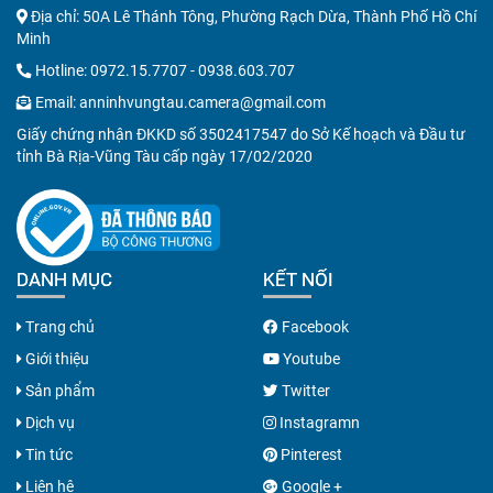
Địa chỉ: 50A Lê Thánh Tông, Phường Rạch Dừa, Thành Phố Hồ Chí
Minh
Hotline:
0972.15.7707
-
0938.603.707
Email:
anninhvungtau.camera@gmail.com
Giấy chứng nhận ĐKKD số 3502417547 do Sở Kế hoạch và Đầu tư
tỉnh Bà Rịa-Vũng Tàu cấp ngày 17/02/2020
DANH MỤC
KẾT NỐI
Trang chủ
Facebook
Giới thiệu
Youtube
Sản phẩm
Twitter
Dịch vụ
Instagramn
Tin tức
Pinterest
Liên hệ
Google +