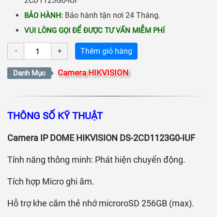
2CD1123G0-IUF
Bảo hành tận nơi 24 Tháng.
BẢO HÀNH
:
VUI LÒNG GỌI ĐỂ ĐƯỢC TƯ VẤN MIỄM PHÍ
Thêm giỏ hàng
Camera HIKVISION
Danh Mục
THÔNG SỐ KỸ THUẬT
Camera IP DOME HIKVISION DS-2CD1123G0-IUF
Tính năng thông minh: Phát hiện chuyển động.
Tích hợp Micro ghi âm.
Hỗ trợ khe cắm thẻ nhớ microroSD 256GB (max).