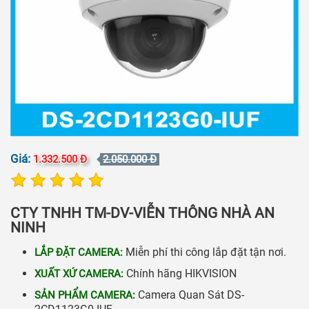
Giá:
1.332.500 Đ
2.050.000 Đ
CTY TNHH TM-DV-VIỄN THÔNG NHÀ AN
NINH
Miễn phí thi công lắp đặt tận nơi.
LẮP ĐẶT CAMERA
:
Chính hãng HIKVISION
XUẤT XỨ CAMERA
:
Camera Quan Sát DS-
SẢN PHẨM CAMERA
: