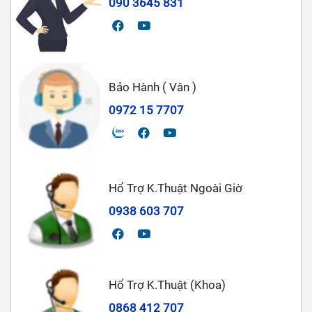
090 3645 831
Bảo Hành ( Vân )
0972 15 7707
Hổ Trợ K.Thuật Ngoài Giờ
0938 603 707
Hổ Trợ K.Thuật (Khoa)
0868 412 707