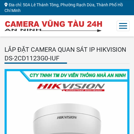
Địa chỉ: 50A Lê Thánh Tông, Phường Rạch Dừa, Thành Phố Hồ
Chí Minh
LẮP ĐẶT CAMERA QUAN SÁT IP HIKVISION
DS-2CD1123G0-IUF