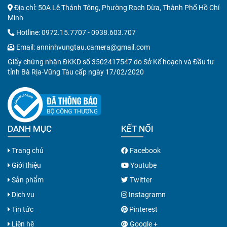
Địa chỉ: 50A Lê Thánh Tông, Phường Rạch Dừa, Thành Phố Hồ Chí
Minh
Hotline:
0972.15.7707
-
0938.603.707
Email:
anninhvungtau.camera@gmail.com
Giấy chứng nhận ĐKKD số 3502417547 do Sở Kế hoạch và Đầu tư
tỉnh Bà Rịa-Vũng Tàu cấp ngày 17/02/2020
DANH MỤC
KẾT NỐI
Trang chủ
Facebook
Giới thiệu
Youtube
Sản phẩm
Twitter
Dịch vụ
Instagramn
Tin tức
Pinterest
Liên hệ
Google +