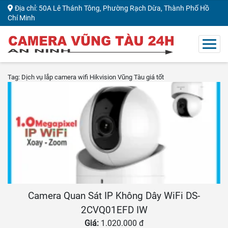
Địa chỉ: 50A Lê Thánh Tông, Phường Rạch Dừa, Thành Phố Hồ
Chí Minh
Tag: Dịch vụ lắp camera wifi Hikvision Vũng Tàu giá tốt ​
Camera Quan Sát IP Không Dây WiFi DS-
2CVQ01EFD IW
Giá:
1.020.000 đ