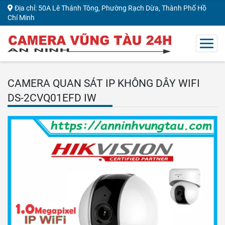
Địa chỉ: 50A Lê Thánh Tông, Phường Rạch Dừa, Thành Phố Hồ
Chí Minh
CAMERA QUAN SÁT IP KHÔNG DÂY WIFI
DS-2CVQ01EFD IW