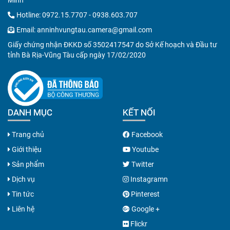
Minh
Hotline:
0972.15.7707
-
0938.603.707
Email:
anninhvungtau.camera@gmail.com
Giấy chứng nhận ĐKKD số 3502417547 do Sở Kế hoạch và Đầu tư
tỉnh Bà Rịa-Vũng Tàu cấp ngày 17/02/2020
DANH MỤC
KẾT NỐI
Trang chủ
Facebook
Giới thiệu
Youtube
Sản phẩm
Twitter
Dịch vụ
Instagramn
Tin tức
Pinterest
Liên hệ
Google +
Flickr