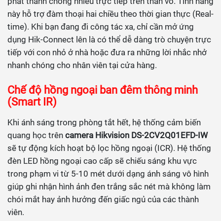
phát thanh chống nhiễu trực tiếp trên thân vỏ. Tính năng
này hỗ trợ đàm thoại hai chiều theo thời gian thực (Real-
time). Khi bạn đang đi công tác xa, chỉ cần mở ứng
dụng Hik-Connect lên là có thể dễ dàng trò chuyện trực
tiếp với con nhỏ ở nhà hoặc đưa ra những lời nhắc nhở
nhanh chóng cho nhân viên tại cửa hàng.
Chế độ hồng ngoại ban đêm thông minh
(Smart IR)
Khi ánh sáng trong phòng tắt hết, hệ thống cảm biến
quang học trên
camera Hikvision DS-2CV2Q01EFD-IW
sẽ tự động kích hoạt bộ lọc hồng ngoại (ICR). Hệ thống
đèn LED hồng ngoại cao cấp sẽ chiếu sáng khu vực
trong phạm vi từ 5-10 mét dưới dạng ánh sáng vô hình
giúp ghi nhận hình ảnh đen trắng sắc nét mà không làm
chói mắt hay ảnh hưởng đến giấc ngủ của các thành
viên.