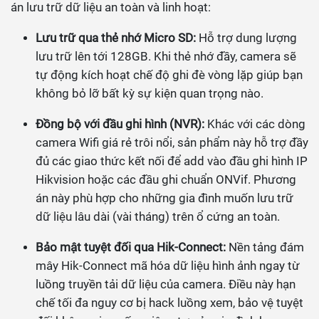
án lưu trữ dữ liệu an toàn và linh hoạt:
Lưu trữ qua thẻ nhớ Micro SD:
Hỗ trợ dung lượng
lưu trữ lên tới 128GB. Khi thẻ nhớ đầy, camera sẽ
tự động kích hoạt chế độ ghi đè vòng lặp giúp bạn
không bỏ lỡ bất kỳ sự kiện quan trọng nào.
Đồng bộ với đầu ghi hình (NVR):
Khác với các dòng
camera Wifi giá rẻ trôi nổi, sản phẩm này hỗ trợ đầy
đủ các giao thức kết nối để add vào đầu ghi hình IP
Hikvision hoặc các đầu ghi chuẩn ONVif. Phương
án này phù hợp cho những gia đình muốn lưu trữ
dữ liệu lâu dài (vài tháng) trên ổ cứng an toàn.
Bảo mật tuyệt đối qua Hik-Connect:
Nền tảng đám
mây Hik-Connect mã hóa dữ liệu hình ảnh ngay từ
luồng truyền tải dữ liệu của camera. Điều này hạn
chế tối đa nguy cơ bị hack luồng xem, bảo vệ tuyệt