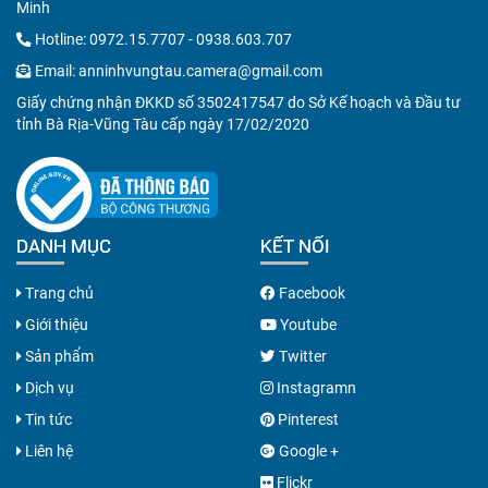
Minh
Hotline:
0972.15.7707
-
0938.603.707
Email:
anninhvungtau.camera@gmail.com
Giấy chứng nhận ĐKKD số 3502417547 do Sở Kế hoạch và Đầu tư
tỉnh Bà Rịa-Vũng Tàu cấp ngày 17/02/2020
DANH MỤC
KẾT NỐI
Trang chủ
Facebook
Giới thiệu
Youtube
Sản phẩm
Twitter
Dịch vụ
Instagramn
Tin tức
Pinterest
Liên hệ
Google +
Flickr