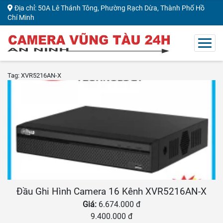
Địa chỉ: 50A Lê Thánh Tông, Phường Rạch Dừa, Thành Phố Hồ
Chí Minh
Tag: XVR5216AN-X
Đầu Ghi Hình Camera 16 Kênh XVR5216AN-X
Giá:
6.674.000 đ
9.400.000 đ