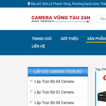
Địa chỉ: 50A Lê Thánh Tông, Phường Rạch Dừa, Th
TRANG CHỦ
GIỚI THIỆU
SẢN PHẨM
LIÊN HỆ
Tag: X
LẮP ĐẶT CAMERA TRỌN BỘ
Lắp Trọn Bộ 04 Camera
Lắp Trọn Bộ 02 Camera
Lắp Trọn Bộ 08 Camera