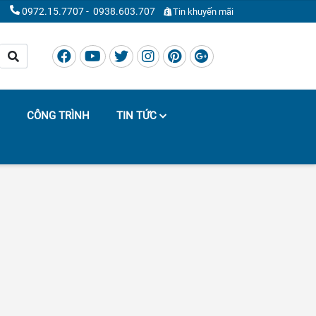
0972.15.7707
-
0938.603.707
Tin khuyến mãi
CÔNG TRÌNH
TIN TỨC