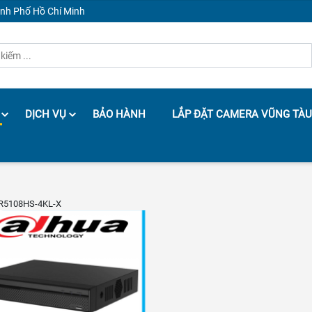
ành Phố Hồ Chí Minh
DỊCH VỤ
BẢO HÀNH
LẮP ĐẶT CAMERA VŨNG TÀU
VR5108HS-4KL-X