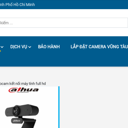
ành Phố Hồ Chí Minh
DỊCH VỤ
BẢO HÀNH
LẮP ĐẶT CAMERA VŨNG TÀU
cam kết nối máy tính full hd