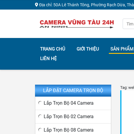
Địa chỉ: 50A Lê Thánh Tông, Phường Rạch Dừa, Th
TRANG CHỦ
GIỚI THIỆU
SẢN PHẨM
LIÊN HỆ
Tag: web
LẮP ĐẶT CAMERA TRỌN BỘ
Lắp Trọn Bộ 04 Camera
Lắp Trọn Bộ 02 Camera
Lắp Trọn Bộ 08 Camera