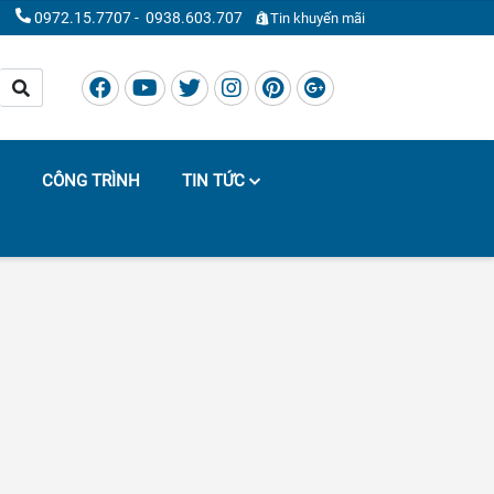
0972.15.7707
-
0938.603.707
Tin khuyến mãi
CÔNG TRÌNH
TIN TỨC