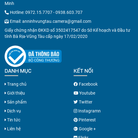
Minh
Hotline:
0972.15.7707
-
0938.603.707
Email:
anninhvungtau.camera@gmail.com
Giấy chứng nhận ĐKKD số 3502417547 do Sở Kế hoạch và Đầu tư
tỉnh Bà Rịa-Vũng Tàu cấp ngày 17/02/2020
DANH MỤC
KẾT NỐI
Trang chủ
Facebook
Giới thiệu
Youtube
Sản phẩm
Twitter
Dịch vụ
Instagramn
Tin tức
Pinterest
Liên hệ
Google +
Flickr