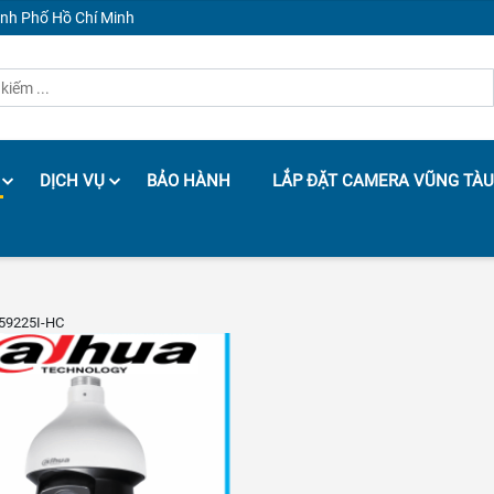
ành Phố Hồ Chí Minh
DỊCH VỤ
BẢO HÀNH
LẮP ĐẶT CAMERA VŨNG TÀU
59225I-HC