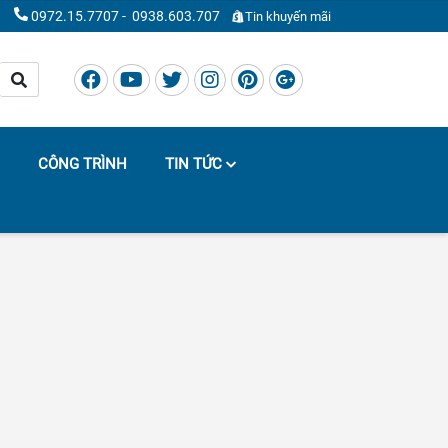
0972.15.7707
-
0938.603.707
Tin khuyến mãi
CÔNG TRÌNH
TIN TỨC