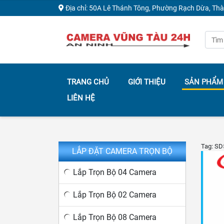
Địa chỉ: 50A Lê Thánh Tông, Phường Rạch Dừa, Th
TRANG CHỦ
GIỚI THIỆU
SẢN PHẨM
LIÊN HỆ
Tag: SD
LẮP ĐẶT CAMERA TRỌN BỘ
Lắp Trọn Bộ 04 Camera
Lắp Trọn Bộ 02 Camera
Lắp Trọn Bộ 08 Camera