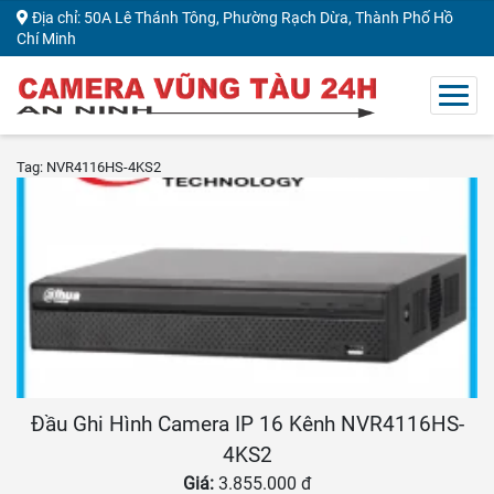
Địa chỉ: 50A Lê Thánh Tông, Phường Rạch Dừa, Thành Phố Hồ
Chí Minh
Tag: NVR4116HS-4KS2
Đầu Ghi Hình Camera IP 16 Kênh NVR4116HS-
4KS2
Giá:
3.855.000 đ