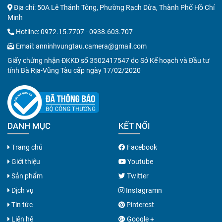
Địa chỉ: 50A Lê Thánh Tông, Phường Rạch Dừa, Thành Phố Hồ Chí
Minh
Hotline:
0972.15.7707
-
0938.603.707
Email:
anninhvungtau.camera@gmail.com
Giấy chứng nhận ĐKKD số 3502417547 do Sở Kế hoạch và Đầu tư
tỉnh Bà Rịa-Vũng Tàu cấp ngày 17/02/2020
DANH MỤC
KẾT NỐI
Trang chủ
Facebook
Giới thiệu
Youtube
Sản phẩm
Twitter
Dịch vụ
Instagramn
Tin tức
Pinterest
Liên hệ
Google +