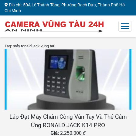
Địa chỉ: 50A Lê Thánh Tông, Phường Rạch Dừa, Thành Phố Hồ
Chí Minh
Tag: máy ronald jack vung tau
Lắp Đặt Máy Chấm Công Vân Tay Và Thẻ Cảm
Ứng RONALD JACK K14 PRO
Giá:
2.250.000 đ