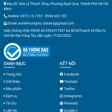
Địa chỉ: 50A Lê Thánh Tông, Phường Rạch Dừa, Thành Phố Hồ Chí
Minh
Hotline:
0972.15.7707
-
0938.603.707
Email:
anninhvungtau.camera@gmail.com
Giấy chứng nhận ĐKKD số 3502417547 do Sở Kế hoạch và Đầu tư
tỉnh Bà Rịa-Vũng Tàu cấp ngày 17/02/2020
DANH MỤC
KẾT NỐI
Trang chủ
Facebook
Giới thiệu
Youtube
Sản phẩm
Twitter
Dịch vụ
Instagramn
Tin tức
Pinterest
Liên hệ
Google +