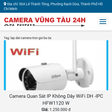
Địa chỉ: 50A Lê Thánh Tông, Phường Rạch Dừa, Thành Phố Hồ
Chí Minh
Tag: lap dat camera tron goi ba rịa
Camera Quan Sát IP Không Dây WiFi DH -IPC
HFW1120 W
Giá:
1.250.000 đ