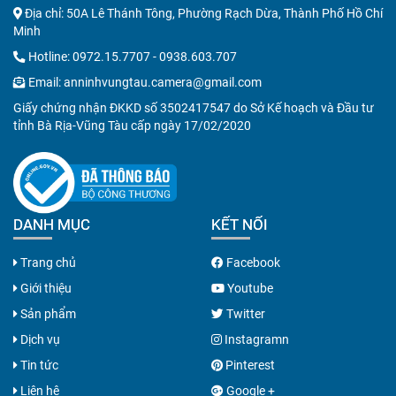
Địa chỉ: 50A Lê Thánh Tông, Phường Rạch Dừa, Thành Phố Hồ Chí
Minh
Hotline:
0972.15.7707
-
0938.603.707
Email:
anninhvungtau.camera@gmail.com
Giấy chứng nhận ĐKKD số 3502417547 do Sở Kế hoạch và Đầu tư
tỉnh Bà Rịa-Vũng Tàu cấp ngày 17/02/2020
DANH MỤC
KẾT NỐI
Trang chủ
Facebook
Giới thiệu
Youtube
Sản phẩm
Twitter
Dịch vụ
Instagramn
Tin tức
Pinterest
Liên hệ
Google +