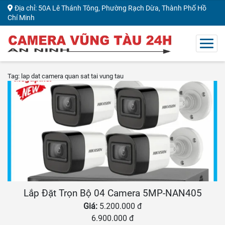
Địa chỉ: 50A Lê Thánh Tông, Phường Rạch Dừa, Thành Phố Hồ
Chí Minh
Tag: lap dat camera quan sat tai vung tau
Lắp Đặt Trọn Bộ 04 Camera 5MP-NAN405
Giá:
5.200.000 đ
6.900.000 đ