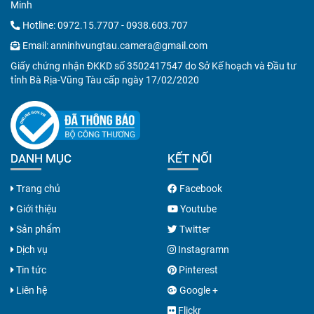
Minh
Hotline:
0972.15.7707
-
0938.603.707
Email:
anninhvungtau.camera@gmail.com
Giấy chứng nhận ĐKKD số 3502417547 do Sở Kế hoạch và Đầu tư
tỉnh Bà Rịa-Vũng Tàu cấp ngày 17/02/2020
DANH MỤC
KẾT NỐI
Trang chủ
Facebook
Giới thiệu
Youtube
Sản phẩm
Twitter
Dịch vụ
Instagramn
Tin tức
Pinterest
Liên hệ
Google +
Flickr