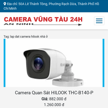
Địa chỉ: 50A Lê Thánh Tông, Phường Rạch Dừa, Thành Phố Hồ
Chí Minh
Tag: lap dat camera hilook nhà ở
Camera Quan Sát HILOOK THC-B140-P
Giá:
882.000 đ
1.260.000 đ