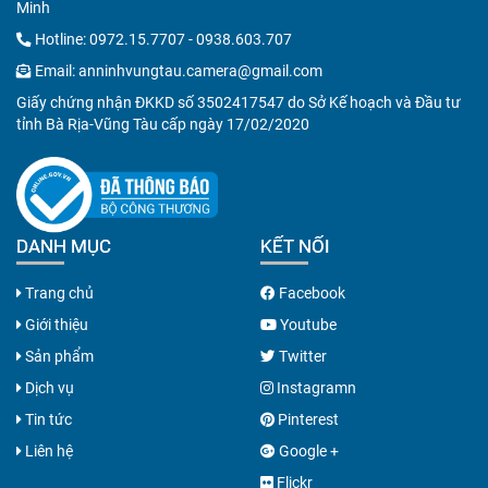
Minh
Hotline:
0972.15.7707
-
0938.603.707
Email:
anninhvungtau.camera@gmail.com
Giấy chứng nhận ĐKKD số 3502417547 do Sở Kế hoạch và Đầu tư
tỉnh Bà Rịa-Vũng Tàu cấp ngày 17/02/2020
DANH MỤC
KẾT NỐI
Trang chủ
Facebook
Giới thiệu
Youtube
Sản phẩm
Twitter
Dịch vụ
Instagramn
Tin tức
Pinterest
Liên hệ
Google +
Flickr