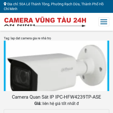
Địa chỉ: 50A Lê Thánh Tông, Phường Rạch Dừa, Thành Phố Hồ
Chí Minh
Tag: lap dat camera gia re nhà trọ
Camera Quan Sát IP IPC-HFW4239TP-ASE
Giá:
liên hệ giá tốt nhất đ