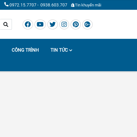
0972.15.7707
-
0938.603.707
Tin khuyến mãi
CÔNG TRÌNH
TIN TỨC