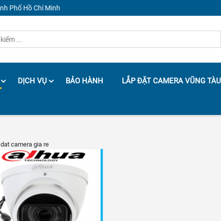
ành Phố Hồ Chí Minh
DỊCH VỤ
BẢO HÀNH
LẮP ĐẶT CAMERA VŨNG TÀU
 dat camera gia re