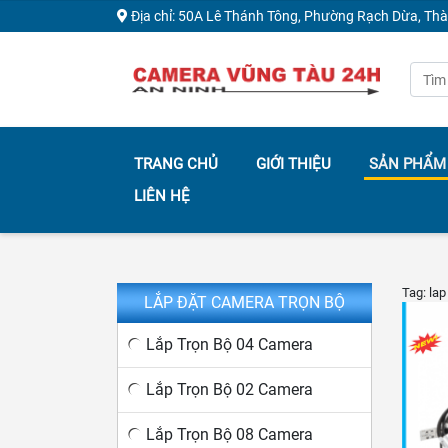
Địa chỉ: 50A Lê Thánh Tông, Phường Rạch Dừa, Th
TRANG CHỦ
GIỚI THIỆU
SẢN PHẨM
LIÊN HỆ
Tag: lap
LẮP ĐẶT CAMERA TRỌN BỘ
Lắp Trọn Bộ 04 Camera
Lắp Trọn Bộ 02 Camera
Lắp Trọn Bộ 08 Camera