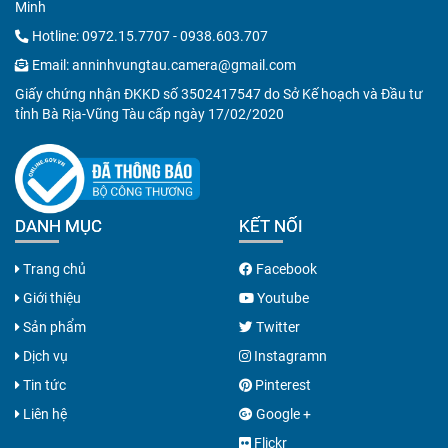
Minh
Hotline:
0972.15.7707
-
0938.603.707
Email:
anninhvungtau.camera@gmail.com
Giấy chứng nhận ĐKKD số 3502417547 do Sở Kế hoạch và Đầu tư
tỉnh Bà Rịa-Vũng Tàu cấp ngày 17/02/2020
DANH MỤC
KẾT NỐI
Trang chủ
Facebook
Giới thiệu
Youtube
Sản phẩm
Twitter
Dịch vụ
Instagramn
Tin tức
Pinterest
Liên hệ
Google +
Flickr