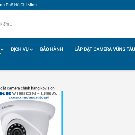
ành Phố Hồ Chí Minh
DỊCH VỤ
BẢO HÀNH
LẮP ĐẶT CAMERA VŨNG TÀU
p đặt camera chính hãng kbvision