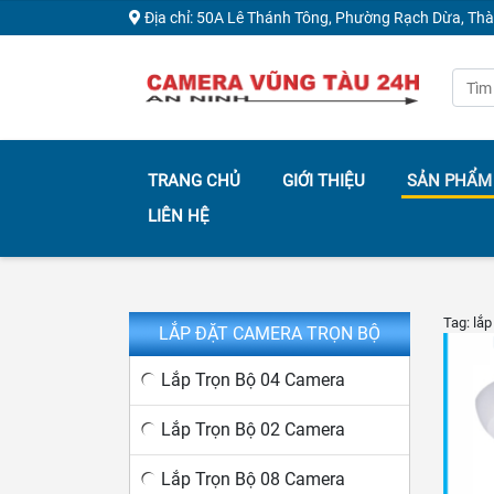
Địa chỉ: 50A Lê Thánh Tông, Phường Rạch Dừa, Th
TRANG CHỦ
GIỚI THIỆU
SẢN PHẨM
LIÊN HỆ
Tag: lắ
LẮP ĐẶT CAMERA TRỌN BỘ
Lắp Trọn Bộ 04 Camera
Lắp Trọn Bộ 02 Camera
Lắp Trọn Bộ 08 Camera