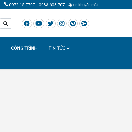
0972.15.7707
-
0938.603.707
Tin khuyến mãi
CÔNG TRÌNH
TIN TỨC