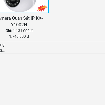
mera Quan Sát IP KX-
Y1002N
Giá:
1.131.000 đ
1.740.000 đ
àng
g...