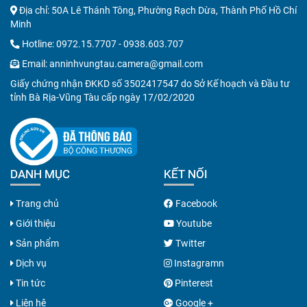
Địa chỉ: 50A Lê Thánh Tông, Phường Rạch Dừa, Thành Phố Hồ Chí
Minh
Hotline:
0972.15.7707
-
0938.603.707
Email:
anninhvungtau.camera@gmail.com
Giấy chứng nhận ĐKKD số 3502417547 do Sở Kế hoạch và Đầu tư
tỉnh Bà Rịa-Vũng Tàu cấp ngày 17/02/2020
DANH MỤC
KẾT NỐI
Trang chủ
Facebook
Giới thiệu
Youtube
Sản phẩm
Twitter
Dịch vụ
Instagramn
Tin tức
Pinterest
Liên hệ
Google +