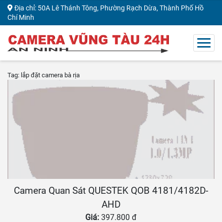
Địa chỉ: 50A Lê Thánh Tông, Phường Rạch Dừa, Thành Phố Hồ
Chí Minh
Tag: lắp đặt camera bà rịa
Camera Quan Sát QUESTEK QOB 4181/4182D-
AHD
Giá:
397.800 đ