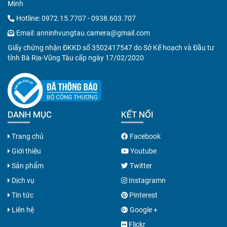
Minh
Hotline:
0972.15.7707
-
0938.603.707
Email:
anninhvungtau.camera@gmail.com
Giấy chứng nhận ĐKKD số 3502417547 do Sở Kế hoạch và Đầu tư
tỉnh Bà Rịa-Vũng Tàu cấp ngày 17/02/2020
DANH MỤC
KẾT NỐI
Trang chủ
Facebook
Giới thiệu
Youtube
Sản phẩm
Twitter
Dịch vụ
Instagramn
Tin tức
Pinterest
Liên hệ
Google +
Flickr