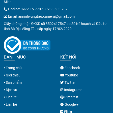
Minh
Hotline:
0972.15.7707
-
0938.603.707
Email:
anninhvungtau.camera@gmail.com
Giấy chứng nhận ĐKKD số 3502417547 do Sở Kế hoạch và Đầu tư
tỉnh Bà Rịa-Vũng Tàu cấp ngày 17/02/2020
DANH MỤC
KẾT NỐI
Trang chủ
Facebook
Giới thiệu
Youtube
Sản phẩm
Twitter
Dịch vụ
Instagramn
Tin tức
Pinterest
Liên hệ
Google +
Flickr