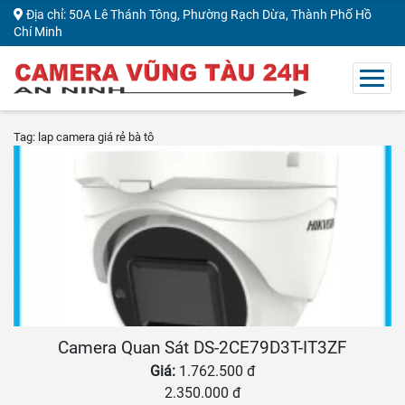
Địa chỉ: 50A Lê Thánh Tông, Phường Rạch Dừa, Thành Phố Hồ
Chí Minh
Tag: lap camera giá rẻ bà tô
Camera Quan Sát DS-2CE79D3T-IT3ZF
Giá:
1.762.500 đ
2.350.000 đ