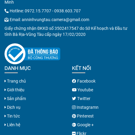
Minh
Hotline:
0972.15.7707
-
0938.603.707
Email:
anninhvungtau.camera@gmail.com
Giấy chứng nhận ĐKKD số 3502417547 do Sở Kế hoạch và Đầu tư
tỉnh Bà Rịa-Vũng Tàu cấp ngày 17/02/2020
DANH MỤC
KẾT NỐI
Trang chủ
Facebook
Giới thiệu
Youtube
Sản phẩm
Twitter
Dịch vụ
Instagramn
Tin tức
Pinterest
Liên hệ
Google +
Flickr