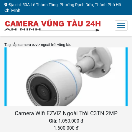
Địa chỉ: 50A Lê Thánh Tông, Phường Rạch Dừa, Thành Phố Hồ
Chí Minh
Tag: lắp camera ezviz ngoài trời vũng tàu
Camera Wifi EZVIZ Ngoài Trời C3TN 2MP
Giá:
1.050.000 đ
1.600.000 đ