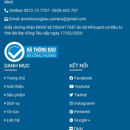
Minh
Hotline:
0972.15.7707
-
0938.603.707
Email:
anninhvungtau.camera@gmail.com
Giấy chứng nhận ĐKKD số 3502417547 do Sở Kế hoạch và Đầu tư
tỉnh Bà Rịa-Vũng Tàu cấp ngày 17/02/2020
DANH MỤC
KẾT NỐI
Trang chủ
Facebook
Giới thiệu
Youtube
Sản phẩm
Twitter
Dịch vụ
Instagramn
Tin tức
Pinterest
Liên hệ
Google +
Flickr