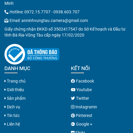
Minh
Hotline:
0972.15.7707
-
0938.603.707
Email:
anninhvungtau.camera@gmail.com
Giấy chứng nhận ĐKKD số 3502417547 do Sở Kế hoạch và Đầu tư
tỉnh Bà Rịa-Vũng Tàu cấp ngày 17/02/2020
DANH MỤC
KẾT NỐI
Trang chủ
Facebook
Giới thiệu
Youtube
Sản phẩm
Twitter
Dịch vụ
Instagramn
Tin tức
Pinterest
Liên hệ
Google +
Flickr