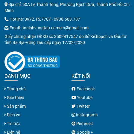
Địa chỉ: 50A Lê Thánh Tông, Phường Rạch Dừa, Thành Phố Hồ Chí
Minh
Hotline:
0972.15.7707
-
0938.603.707
Email:
anninhvungtau.camera@gmail.com
Giấy chứng nhận ĐKKD số 3502417547 do Sở Kế hoạch và Đầu tư
tỉnh Bà Rịa-Vũng Tàu cấp ngày 17/02/2020
DANH MỤC
KẾT NỐI
Trang chủ
Facebook
Giới thiệu
Youtube
Sản phẩm
Twitter
Dịch vụ
Instagramn
Tin tức
Pinterest
Liên hệ
Google +