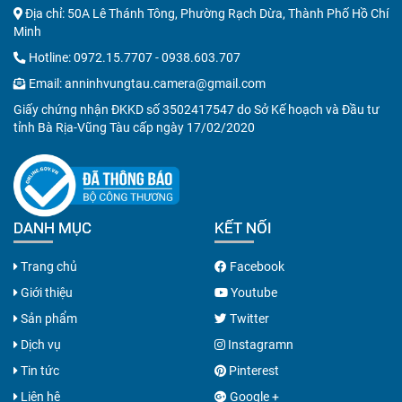
Địa chỉ: 50A Lê Thánh Tông, Phường Rạch Dừa, Thành Phố Hồ Chí
Minh
Hotline:
0972.15.7707
-
0938.603.707
Email:
anninhvungtau.camera@gmail.com
Giấy chứng nhận ĐKKD số 3502417547 do Sở Kế hoạch và Đầu tư
tỉnh Bà Rịa-Vũng Tàu cấp ngày 17/02/2020
DANH MỤC
KẾT NỐI
Trang chủ
Facebook
Giới thiệu
Youtube
Sản phẩm
Twitter
Dịch vụ
Instagramn
Tin tức
Pinterest
Liên hệ
Google +