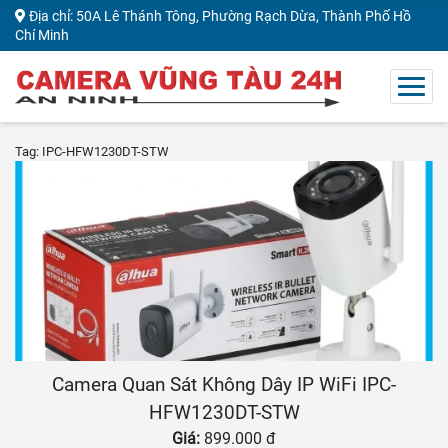
Địa chỉ: 50A Lê Thánh Tông, Phường Rạch Dừa, Thành Phố Hồ
Chí Minh
Tag: IPC-HFW1230DT-STW
Camera Quan Sát Không Dây IP WiFi IPC-
HFW1230DT-STW
Giá:
899.000 đ