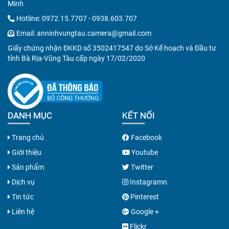
Minh
Hotline:
0972.15.7707
-
0938.603.707
Email:
anninhvungtau.camera@gmail.com
Giấy chứng nhận ĐKKD số 3502417547 do Sở Kế hoạch và Đầu tư
tỉnh Bà Rịa-Vũng Tàu cấp ngày 17/02/2020
DANH MỤC
KẾT NỐI
Trang chủ
Facebook
Giới thiệu
Youtube
Sản phẩm
Twitter
Dịch vụ
Instagramn
Tin tức
Pinterest
Liên hệ
Google +
Flickr