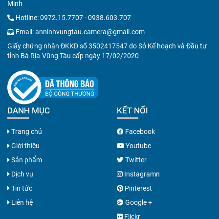
Minh
Hotline:
0972.15.7707
-
0938.603.707
Email:
anninhvungtau.camera@gmail.com
Giấy chứng nhận ĐKKD số 3502417547 do Sở Kế hoạch và Đầu tư
tỉnh Bà Rịa-Vũng Tàu cấp ngày 17/02/2020
DANH MỤC
KẾT NỐI
Trang chủ
Facebook
Giới thiệu
Youtube
Sản phẩm
Twitter
Dịch vụ
Instagramn
Tin tức
Pinterest
Liên hệ
Google +
Flickr