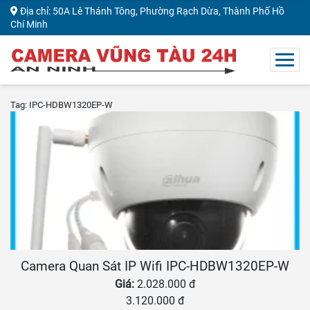
Địa chỉ: 50A Lê Thánh Tông, Phường Rạch Dừa, Thành Phố Hồ
Chí Minh
Tag: IPC-HDBW1320EP-W
Camera Quan Sát IP Wifi IPC-HDBW1320EP-W
Giá:
2.028.000 đ
3.120.000 đ