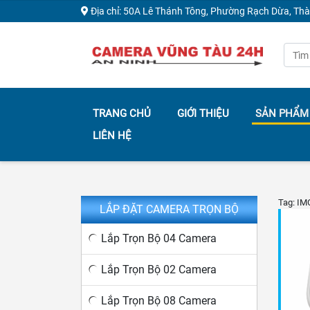
Địa chỉ: 50A Lê Thánh Tông, Phường Rạch Dừa, Th
TRANG CHỦ
GIỚI THIỆU
SẢN PHẨM
LIÊN HỆ
Tag: I
LẮP ĐẶT CAMERA TRỌN BỘ
Lắp Trọn Bộ 04 Camera
Lắp Trọn Bộ 02 Camera
Lắp Trọn Bộ 08 Camera