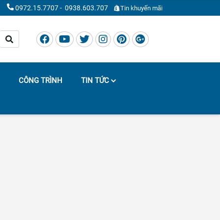
0972.15.7707
-
0938.603.707
Tin khuyến mãi
CÔNG TRÌNH
TIN TỨC