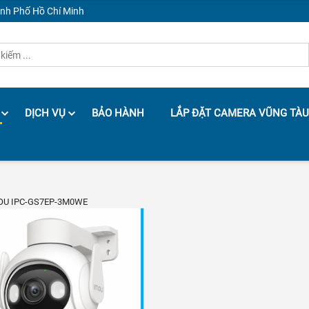
ành Phố Hồ Chí Minh
DỊCH VỤ
BẢO HÀNH
LẮP ĐẶT CAMERA VŨNG TÀU
MOU IPC-GS7EP-3M0WE