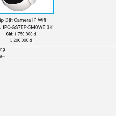
ắp Đặt Camera IP Wifi
U IPC-GS7EP-5M0WE 3K
Giá:
1.750.000 đ
3.200.000 đ
àng
g...