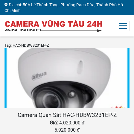
Địa chỉ: 50A Lê Thánh Tông, Phường Rạch Dừa, Thành Phố Hồ
Chí Minh
Tag: HAC-HDBW3231EP-Z
Camera Quan Sát HAC-HDBW3231EP-Z
Giá:
4.020.000 đ
5.920.000 đ