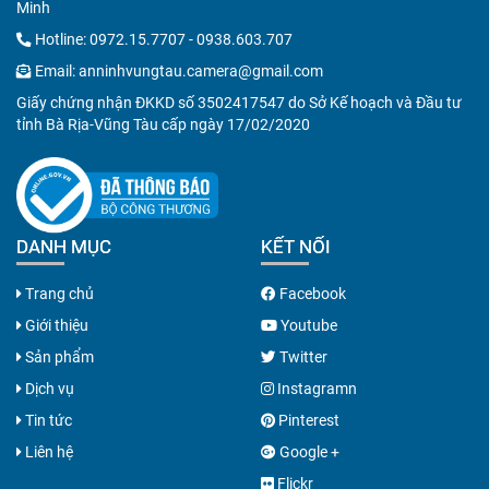
Minh
Hotline:
0972.15.7707
-
0938.603.707
Email:
anninhvungtau.camera@gmail.com
Giấy chứng nhận ĐKKD số 3502417547 do Sở Kế hoạch và Đầu tư
tỉnh Bà Rịa-Vũng Tàu cấp ngày 17/02/2020
DANH MỤC
KẾT NỐI
Trang chủ
Facebook
Giới thiệu
Youtube
Sản phẩm
Twitter
Dịch vụ
Instagramn
Tin tức
Pinterest
Liên hệ
Google +
Flickr