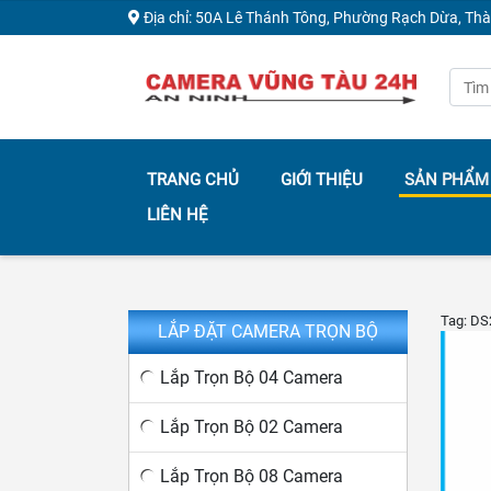
Địa chỉ: 50A Lê Thánh Tông, Phường Rạch Dừa, Th
TRANG CHỦ
GIỚI THIỆU
SẢN PHẨM
LIÊN HỆ
Tag: DS
LẮP ĐẶT CAMERA TRỌN BỘ
Lắp Trọn Bộ 04 Camera
Lắp Trọn Bộ 02 Camera
Lắp Trọn Bộ 08 Camera