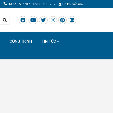
0972.15.7707
-
0938.603.707
Tin khuyến mãi
CÔNG TRÌNH
TIN TỨC