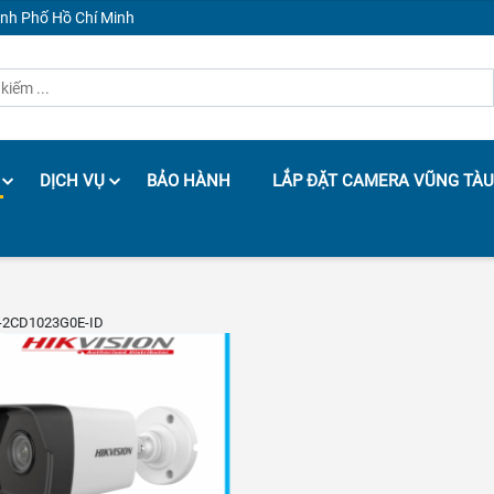
ành Phố Hồ Chí Minh
DỊCH VỤ
BẢO HÀNH
LẮP ĐẶT CAMERA VŨNG TÀU
S-2CD1023G0E-ID