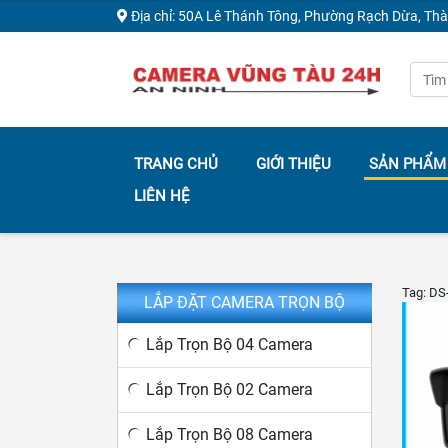
Địa chỉ: 50A Lê Thánh Tông, Phường Rạch Dừa, Th
TRANG CHỦ
GIỚI THIỆU
SẢN PHẨM
LIÊN HỆ
Tag: D
LẮP ĐẶT CAMERA TRỌN BỘ
Lắp Trọn Bộ 04 Camera
Lắp Trọn Bộ 02 Camera
Lắp Trọn Bộ 08 Camera