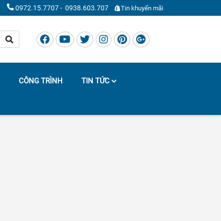
0972.15.7707
-
0938.603.707
Tin khuyến mãi
CÔNG TRÌNH
TIN TỨC