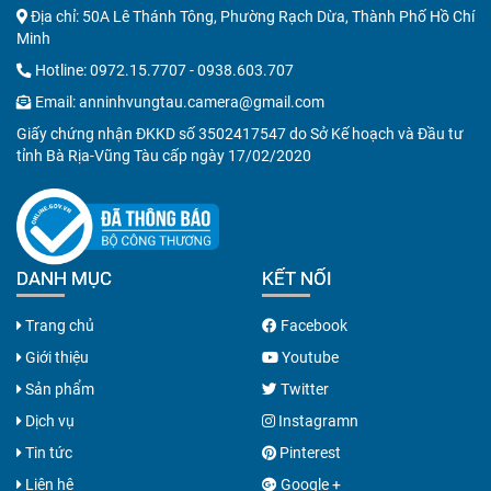
Địa chỉ: 50A Lê Thánh Tông, Phường Rạch Dừa, Thành Phố Hồ Chí
Minh
Hotline:
0972.15.7707
-
0938.603.707
Email:
anninhvungtau.camera@gmail.com
Giấy chứng nhận ĐKKD số 3502417547 do Sở Kế hoạch và Đầu tư
tỉnh Bà Rịa-Vũng Tàu cấp ngày 17/02/2020
DANH MỤC
KẾT NỐI
Trang chủ
Facebook
Giới thiệu
Youtube
Sản phẩm
Twitter
Dịch vụ
Instagramn
Tin tức
Pinterest
Liên hệ
Google +