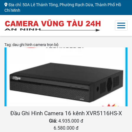
Địa chỉ: 50A Lê Thánh Tông, Phường Rạch Dừa, Thành Phố Hồ
Chí Minh
Tag: dau ghi hinh camera trọn bộ
Đầu Ghi Hình Camera 16 kênh XVR5116HS-X
Giá:
4.935.000 đ
6.580.000 đ