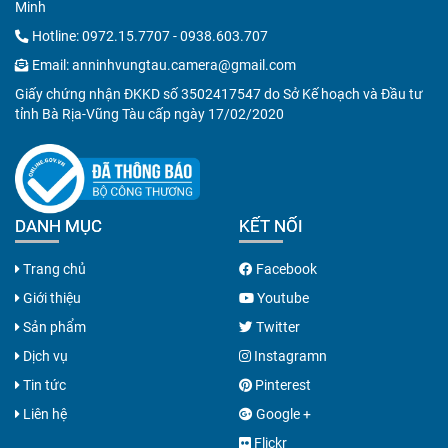
Minh
Hotline:
0972.15.7707
-
0938.603.707
Email:
anninhvungtau.camera@gmail.com
Giấy chứng nhận ĐKKD số 3502417547 do Sở Kế hoạch và Đầu tư
tỉnh Bà Rịa-Vũng Tàu cấp ngày 17/02/2020
DANH MỤC
KẾT NỐI
Trang chủ
Facebook
Giới thiệu
Youtube
Sản phẩm
Twitter
Dịch vụ
Instagramn
Tin tức
Pinterest
Liên hệ
Google +
Flickr