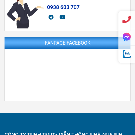
0938 603 707
FANPAGE FACEBOOK
CÔNG TY TNHH TM DV VIỄN THÔNG NHÀ AN NINH