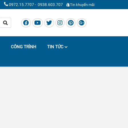
0972.15.7707
-
0938.603.707
Tin khuyến mãi
CÔNG TRÌNH
TIN TỨC