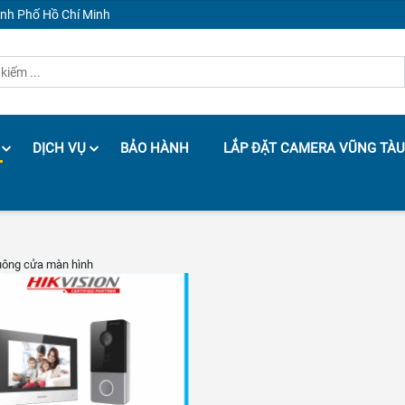
ành Phố Hồ Chí Minh
DỊCH VỤ
BẢO HÀNH
LẮP ĐẶT CAMERA VŨNG TÀU
uông cửa màn hình