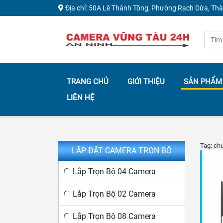
Địa chỉ: 50A Lê Thánh Tông, Phường Rạch Dừa, Th
TRANG CHỦ
GIỚI THIỆU
SẢN PHẨM
LIÊN HỆ
Tag: ch
LẮP ĐẶT CAMERA TRỌN BỘ
Lắp Trọn Bộ 04 Camera
Lắp Trọn Bộ 02 Camera
Lắp Trọn Bộ 08 Camera