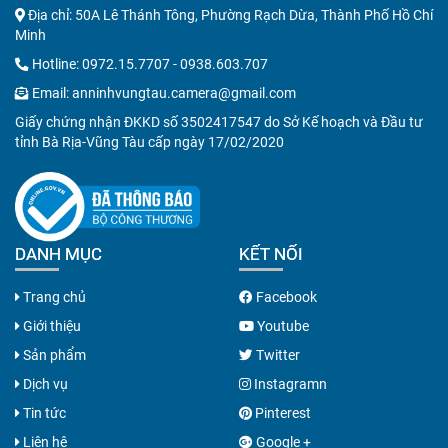
Địa chỉ: 50A Lê Thánh Tông, Phường Rạch Dừa, Thành Phố Hồ Chí
Minh
Hotline:
0972.15.7707
-
0938.603.707
Email:
anninhvungtau.camera@gmail.com
Giấy chứng nhận ĐKKD số 3502417547 do Sở Kế hoạch và Đầu tư
tỉnh Bà Rịa-Vũng Tàu cấp ngày 17/02/2020
DANH MỤC
KẾT NỐI
Trang chủ
Facebook
Giới thiệu
Youtube
Sản phẩm
Twitter
Dịch vụ
Instagramn
Tin tức
Pinterest
Liên hệ
Google +