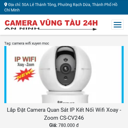
Địa chỉ: 50A Lê Thánh Tông, Phường Rạch Dừa, Thành Phố Hồ
Chí Minh
Tag: camera wifi xuyen moc
Lắp Đặt Camera Quan Sát IP Kết Nối Wifi Xoay -
Zoom CS-CV246
Giá:
780.000 đ