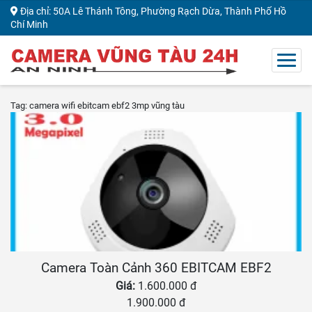
Địa chỉ: 50A Lê Thánh Tông, Phường Rạch Dừa, Thành Phố Hồ
Chí Minh
Tag: camera wifi ebitcam ebf2 3mp vũng tàu
Camera Toàn Cảnh 360 EBITCAM EBF2
Giá:
1.600.000 đ
1.900.000 đ