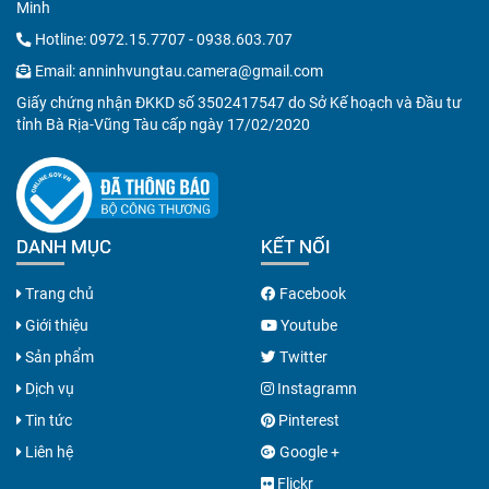
Minh
Hotline:
0972.15.7707
-
0938.603.707
Email:
anninhvungtau.camera@gmail.com
Giấy chứng nhận ĐKKD số 3502417547 do Sở Kế hoạch và Đầu tư
tỉnh Bà Rịa-Vũng Tàu cấp ngày 17/02/2020
DANH MỤC
KẾT NỐI
Trang chủ
Facebook
Giới thiệu
Youtube
Sản phẩm
Twitter
Dịch vụ
Instagramn
Tin tức
Pinterest
Liên hệ
Google +
Flickr