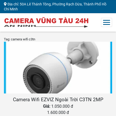
Địa chỉ: 50A Lê Thánh Tông, Phường Rạch Dừa, Thành Phố Hồ
Chí Minh
Tag: camera wifi c3tn
Camera Wifi EZVIZ Ngoài Trời C3TN 2MP
Giá:
1.050.000 đ
1.600.000 đ