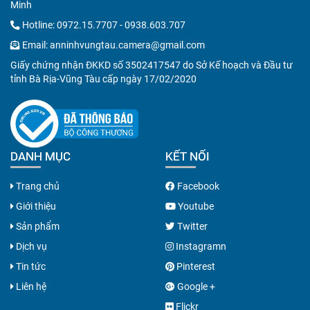
Minh
Hotline:
0972.15.7707
-
0938.603.707
Email:
anninhvungtau.camera@gmail.com
Giấy chứng nhận ĐKKD số 3502417547 do Sở Kế hoạch và Đầu tư
tỉnh Bà Rịa-Vũng Tàu cấp ngày 17/02/2020
DANH MỤC
KẾT NỐI
Trang chủ
Facebook
Giới thiệu
Youtube
Sản phẩm
Twitter
Dịch vụ
Instagramn
Tin tức
Pinterest
Liên hệ
Google +
Flickr