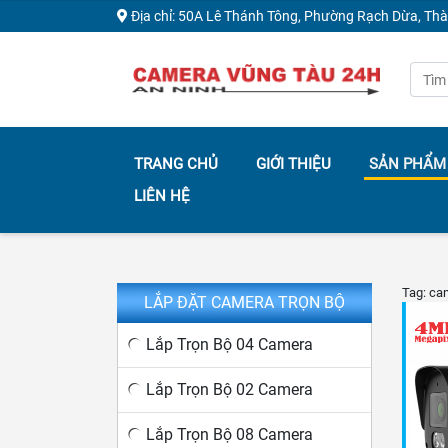
Địa chỉ: 50A Lê Thánh Tông, Phường Rạch Dừa, Th
TRANG CHỦ
GIỚI THIỆU
SẢN PHẨM
LIÊN HỆ
Tag: ca
LẮP ĐẶT CAMERA TRỌN BỘ
Lắp Trọn Bộ 04 Camera
Lắp Trọn Bộ 02 Camera
Lắp Trọn Bộ 08 Camera