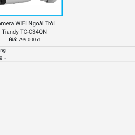
mera WiFi Ngoài Trời
Tiandy TC-C34QN
Giá:
799.000 đ
àng
g...