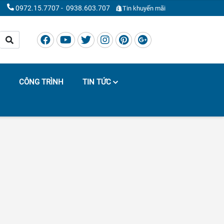
0972.15.7707
-
0938.603.707
Tin khuyến mãi
CÔNG TRÌNH
TIN TỨC