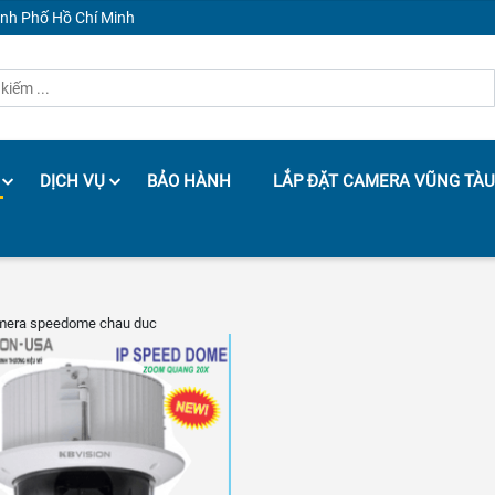
ành Phố Hồ Chí Minh
DỊCH VỤ
BẢO HÀNH
LẮP ĐẶT CAMERA VŨNG TÀU
mera speedome chau duc