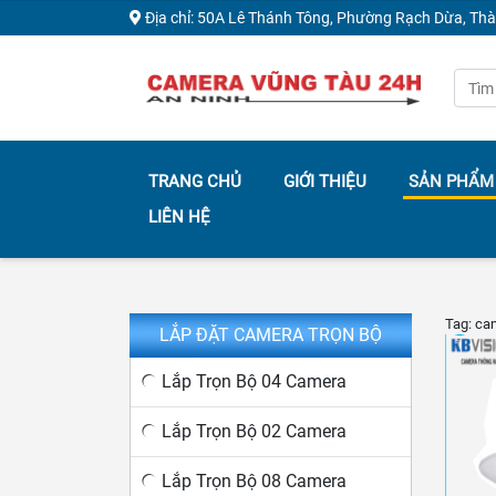
Địa chỉ: 50A Lê Thánh Tông, Phường Rạch Dừa, Th
TRANG CHỦ
GIỚI THIỆU
SẢN PHẨM
LIÊN HỆ
Tag: ca
LẮP ĐẶT CAMERA TRỌN BỘ
Lắp Trọn Bộ 04 Camera
Lắp Trọn Bộ 02 Camera
Lắp Trọn Bộ 08 Camera