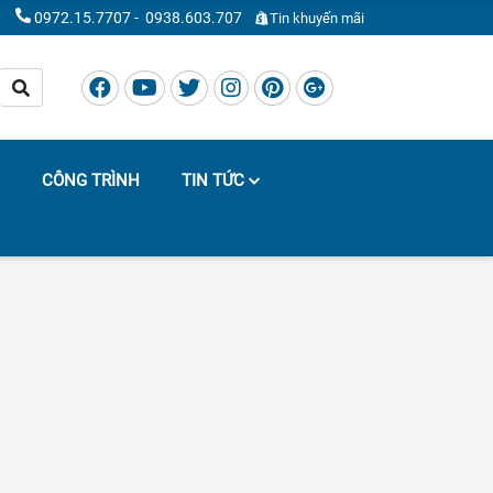
0972.15.7707
-
0938.603.707
Tin khuyến mãi
CÔNG TRÌNH
TIN TỨC