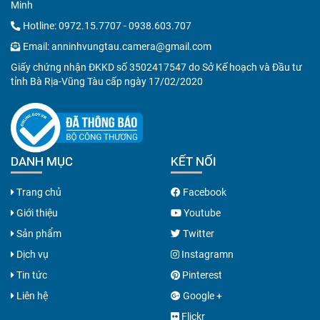
Minh
Hotline:
0972.15.7707
-
0938.603.707
Email:
anninhvungtau.camera@gmail.com
Giấy chứng nhận ĐKKD số 3502417547 do Sở Kế hoạch và Đầu tư
tỉnh Bà Rịa-Vũng Tàu cấp ngày 17/02/2020
DANH MỤC
KẾT NỐI
Trang chủ
Facebook
Giới thiệu
Youtube
Sản phẩm
Twitter
Dịch vụ
Instagramn
Tin tức
Pinterest
Liên hệ
Google +
Flickr