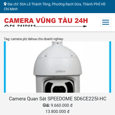
Địa chỉ: 50A Lê Thánh Tông, Phường Rạch Dừa, Thành Phố Hồ
Chí Minh
Tag: camera ptz dahua cho doanh nghiep
Camera Quan Sát SPEEDOME SD6CE225I-HC
Giá:
9.660.000 đ
13.800.000 đ