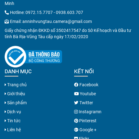
Minh
Hotline:
0972.15.7707
-
0938.603.707
Email:
anninhvungtau.camera@gmail.com
Giấy chứng nhận ĐKKD số 3502417547 do Sở Kế hoạch và Đầu tư
tỉnh Bà Rịa-Vũng Tàu cấp ngày 17/02/2020
DANH MỤC
KẾT NỐI
Trang chủ
Facebook
Giới thiệu
Youtube
Sản phẩm
Twitter
Dịch vụ
Instagramn
Tin tức
Pinterest
Liên hệ
Google +
Flickr