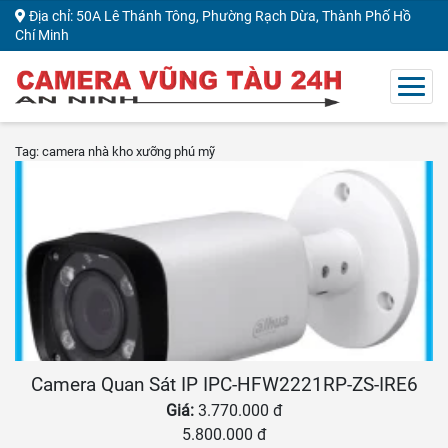
Địa chỉ: 50A Lê Thánh Tông, Phường Rạch Dừa, Thành Phố Hồ
Chí Minh
Tag: camera nhà kho xưỡng phú mỹ
Camera Quan Sát IP IPC-HFW2221RP-ZS-IRE6
Giá:
3.770.000 đ
5.800.000 đ