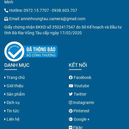
Minh
Hotline:
0972.15.7707
-
0938.603.707
Email:
anninhvungtau.camera@gmail.com
Giấy chứng nhận ĐKKD số 3502417547 do Sở Kế hoạch và Đầu tư
tỉnh Bà Rịa-Vũng Tàu cấp ngày 17/02/2020
DANH MỤC
KẾT NỐI
Trang chủ
Facebook
Giới thiệu
Youtube
Sản phẩm
Twitter
Dịch vụ
Instagramn
Tin tức
Pinterest
Liên hệ
Google +
Flickr