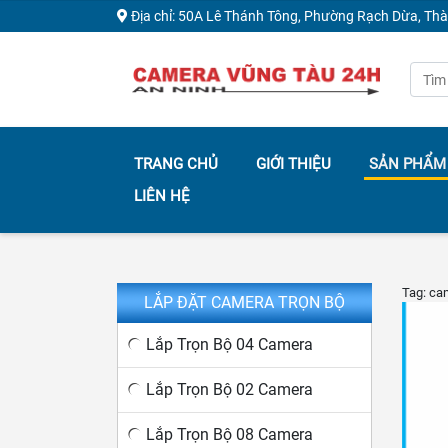
Địa chỉ: 50A Lê Thánh Tông, Phường Rạch Dừa, Th
TRANG CHỦ
GIỚI THIỆU
SẢN PHẨM
LIÊN HỆ
Tag: ca
LẮP ĐẶT CAMERA TRỌN BỘ
Lắp Trọn Bộ 04 Camera
Lắp Trọn Bộ 02 Camera
Lắp Trọn Bộ 08 Camera