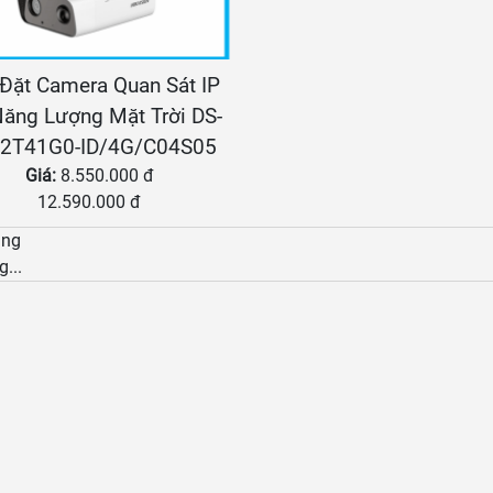
Đặt Camera Quan Sát IP
ăng Lượng Mặt Trời DS-
2T41G0-ID/4G/C04S05
Giá:
8.550.000 đ
12.590.000 đ
àng
g...