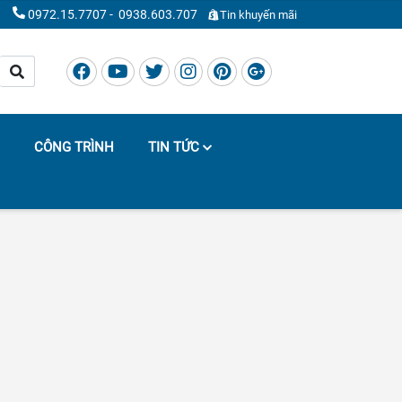
0972.15.7707
-
0938.603.707
Tin khuyến mãi
CÔNG TRÌNH
TIN TỨC